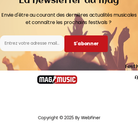
La newsletter du mag
Envie d'être au courant des dernières actualités musicales
et connaître les prochains festivals ?
S'abonner
Festi
A
Copyright © 2025 By
WebFiner