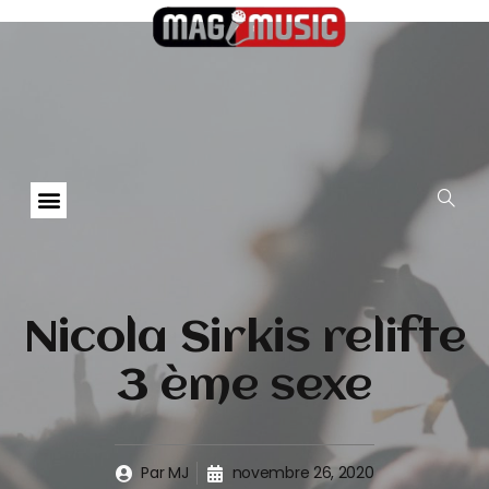
Nicola Sirkis relifte
3 ème sexe
Par
MJ
novembre 26, 2020