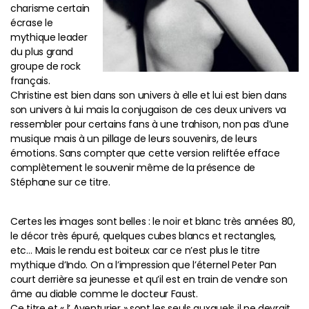
charisme certain
écrase le
mythique leader
du plus grand
groupe de rock
français.
Christine est bien dans son univers à elle et lui est bien dans
son univers à lui mais la conjugaison de ces deux univers va
ressembler pour certains fans à une trahison, non pas d’une
musique mais à un pillage de leurs souvenirs, de leurs
émotions. Sans compter que cette version reliftée efface
complètement le souvenir même de la présence de
Stéphane sur ce titre.
Certes les images sont belles : le noir et blanc très années 80,
le décor très épuré, quelques cubes blancs et rectangles,
etc… Mais le rendu est boiteux car ce n’est plus le titre
mythique d’Indo. On a l’impression que l’éternel Peter Pan
court derrière sa jeunesse et qu’il est en train de vendre son
âme au diable comme le docteur Faust.
Ce titre et « l’ Aventurier » sont les seuls auxquels il ne devrait