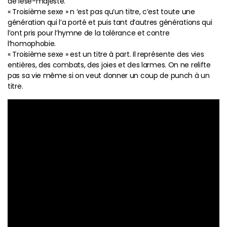
de lèse-majesté.
« Troisième sexe » n ‘est pas qu’un titre, c’est toute une
génération qui l’a porté et puis tant d’autres générations qui
l’ont pris pour l’hymne de la tolérance et contre
l’homophobie.
« Troisième sexe » est un titre à part. Il représente des vies
entières, des combats, des joies et des larmes. On ne relifte
pas sa vie même si on veut donner un coup de punch à un
titre.