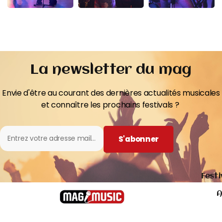
La newsletter du mag
Envie d'être au courant des dernières actualités musicales
et connaître les prochains festivals ?
S'abonner
Festi
A