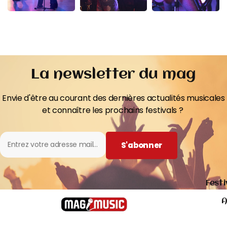
La newsletter du mag
Envie d'être au courant des dernières actualités musicales
et connaître les prochains festivals ?
S'abonner
Festi
A