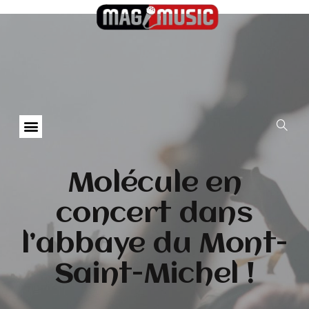
Molécule en
concert dans
l’abbaye du Mont-
Saint-Michel !