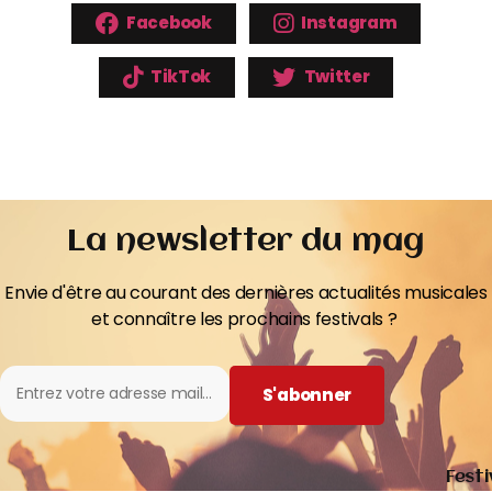
Facebook
Instagram
TikTok
Twitter
La newsletter du mag
Envie d'être au courant des dernières actualités musicales
et connaître les prochains festivals ?
S'abonner
Festi