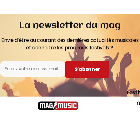
La newsletter du mag
Envie d'être au courant des dernières actualités musicales
et connaître les prochains festivals ?
S'abonner
Festi
A