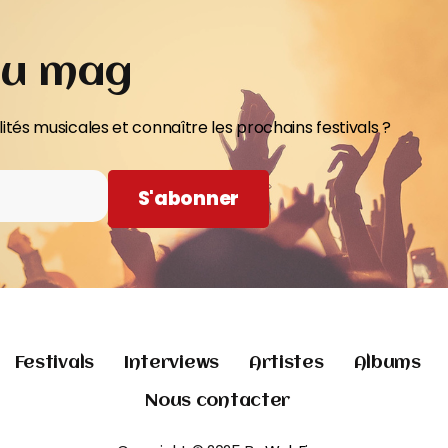
du mag
ités musicales et connaître les prochains festivals ?
S'abonner
Festivals
Interviews
Artistes
Albums
Nous contacter