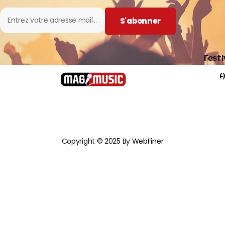
S'abonner
Festi
A
Copyright © 2025 By
WebFiner