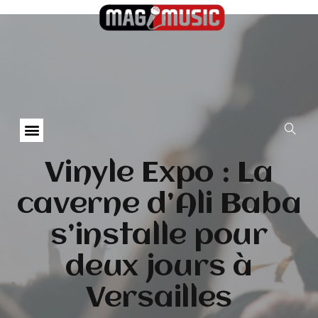
Vinyle Expo : La
caverne d’Ali Baba
s’installe pour
deux jours à
Versailles