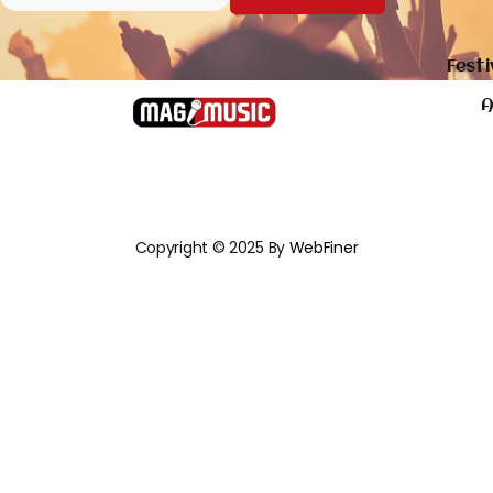
Festi
A
Copyright © 2025 By
WebFiner