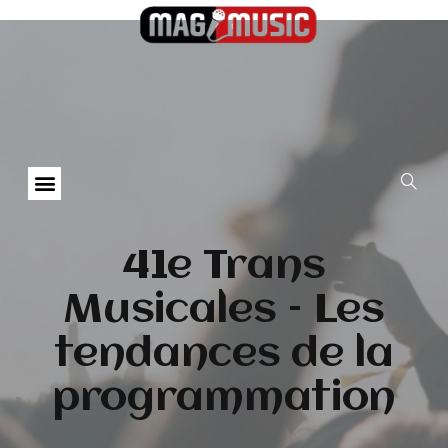
41e Trans
Musicales – Les
tendances de la
programmation