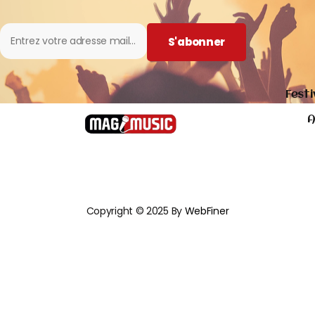
S'abonner
Festi
A
Copyright © 2025 By
WebFiner