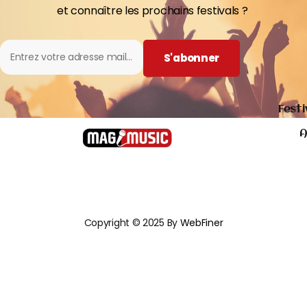
et connaître les prochains festivals ?
S'abonner
Festi
A
Copyright © 2025 By
WebFiner