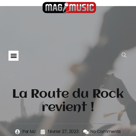
La Route du Rock
revient !
Par
MJ
février 27, 2023
No Comments