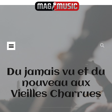
Du jamais vu et du
nouveau aux
Vieilles Charrues