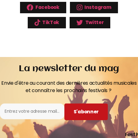
Facebook
Instagram
TikTok
Twitter
La newsletter du mag
Envie d'être au courant des dernières actualités musicales
et connaître les prochains festivals ?
S'abonner
Festi