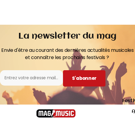
La newsletter du mag
Envie d'être au courant des dernières actualités musicales
et connaître les prochains festivals ?
S'abonner
Festi
A