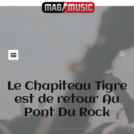
Le Chapiteau Tigre
est de retour Au
Pont Du Rock