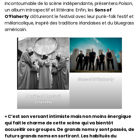
incontournable de la scène indépendante, présentera
Poison
,
un album introspectif et littéraire. Enfin, les
Sons of
O’Flaherty
clôtureront le festival avec leur punk-folk festif et
mélancolique, inspiré des traditions irlandaises et du bluegrass
américain.
Sons of O’Flaherty
Druids of the Gué
Charette
« C’est son versant intimiste mais non moins énergique
qui fait le charme de cette scène qui va bientôt
accueillir ces groupes. De grands noms y sont passés, de
futurs grands noms en sortiront. Les habitués du