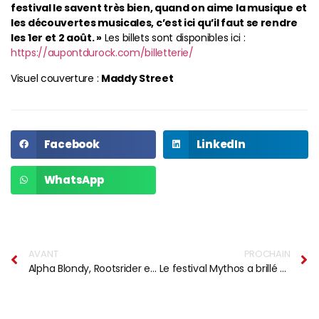
festival le savent très bien, quand on aime la musique et
les découvertes musicales, c’est ici qu’il faut se rendre
les 1er et 2 août. »
Les billets sont disponibles ici :
https://aupontdurock.com/billetterie/
Visuel couverture :
Maddy Street
Facebook
LinkedIn
WhatsApp
AVANT
PROCHAIN
Alpha Blondy, Rootsrider et un hommage à Naâman au festival No Logo BZH
Le festival Mythos a brillé de mille feux