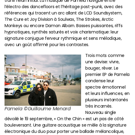
trahir l’élan initial. La musique de Pamela navigue entre
l’électro des dancefloors et l’héritage post-punk, avec des
références qui tracent un arc allant de LCD Soundsystem,
The Cure et Joy Division à Soulwax, The Strokes, Arctic
Monkeys ou encore Damon Albarn. Basses puissantes, riffs
hypnotiques, synthés saturés et voix charismatique: leur
signature conjugue ferveur rythmique et sens mélodique,
avec un goût affirmé pour les contrastes.
Trois mots comme
une devise: vivre,
bouger, rêver. Le
premier EP de Pamela
condense leur
spectre émotionnel
et leurs influences, en
plusieurs instantanés
très incarnés.
Pamela ©Guillaume Menard
Nouveau single
dévoilé le 19 septembre, « On the Chin » est un pas de côté
bouleversant. Une guitare acoustique se mêle à la signature
électronique du duo pour porter une ballade mélancolique,