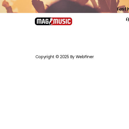
Festi
A
Copyright © 2025 By
WebFiner