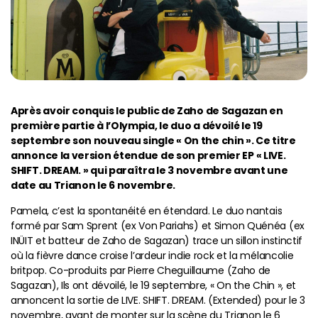
Après avoir conquis le public de Zaho de Sagazan en
première partie à l’Olympia, le duo a dévoilé le 19
septembre son nouveau single « On the chin ». Ce titre
annonce la version étendue de son premier EP « LIVE.
SHIFT. DREAM. » qui paraîtra le 3 novembre avant une
date au Trianon le 6 novembre.
Pamela, c’est la spontanéité en étendard. Le duo nantais
formé par Sam Sprent (ex Von Pariahs) et Simon Quénéa (ex
INÜIT et batteur de Zaho de Sagazan) trace un sillon instinctif
où la fièvre dance croise l’ardeur indie rock et la mélancolie
britpop. Co-produits par Pierre Cheguillaume (Zaho de
Sagazan), Ils ont dévoilé, le 19 septembre, « On the Chin », et
annoncent la sortie de LIVE. SHIFT. DREAM. (Extended) pour le 3
novembre, avant de monter sur la scène du Trianon le 6