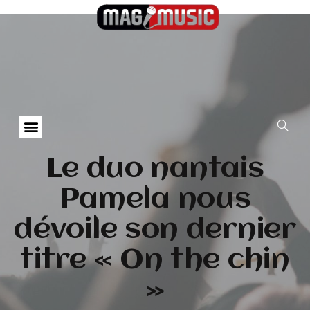
Le duo nantais
Pamela nous
dévoile son dernier
titre « On the chin
»