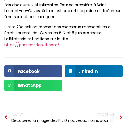
fois chaleureux et intimistes. Pour sa première à Saint-
Laurent-de-Cuves, Solann est une artiste pleine de fraîcheur
à ne surtout pas manquer !
Cette 23e édition promet des moments mémorables à
Saint-Laurent-de-Cuves les 6, 7 et 8 juin prochains.
La
Billetterie est en ligne sur le site
https://papillonsdenuit.com/
Facebook
LinkedIn
WhatsApp
AVANT
PROCHAIN
Découvrez la magie des Francofolies avec les premiers artistes de l’édition 2025
10 nouveaux noms pour le festival La Nuit de l’Erdre : Mika, Philippe Katerine, Adé, Kungs…