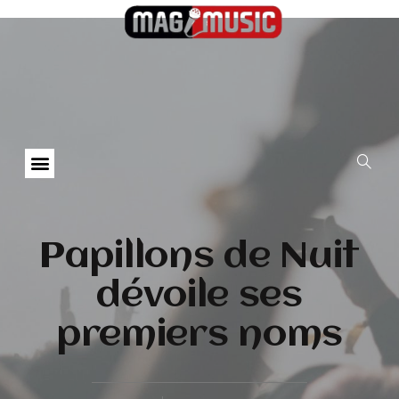
Papillons de Nuit
dévoile ses
premiers noms