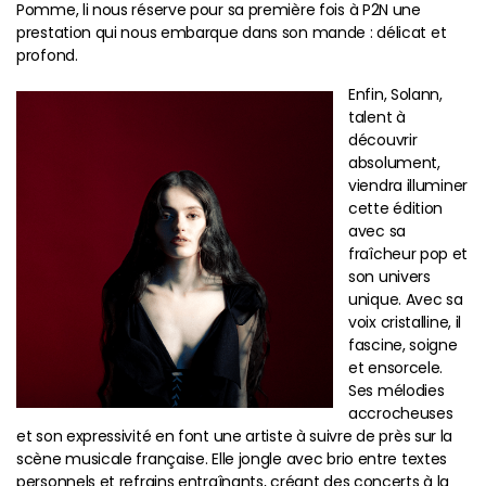
Pomme, li nous réserve pour sa première fois à P2N une
prestation qui nous embarque dans son mande : délicat et
profond.
Enfin, Solann,
talent à
découvrir
absolument,
viendra illuminer
cette édition
avec sa
fraîcheur pop et
son univers
unique. Avec sa
voix cristalline, il
fascine, soigne
et ensorcele.
Ses mélodies
accrocheuses
et son expressivité en font une artiste à suivre de près sur la
scène musicale française. Elle jongle avec brio entre textes
personnels et refrains entraînants, créant des concerts à la