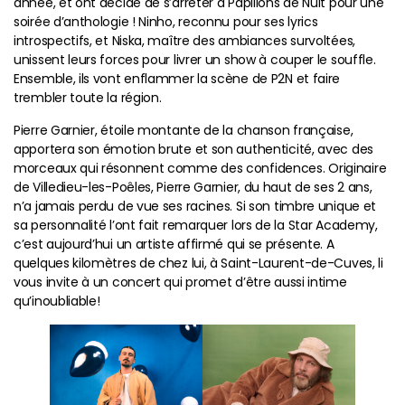
année, et ont décidé de s’arrêter à Papillons de Nuit pour une
soirée d’anthologie ! Ninho, reconnu pour ses lyrics
introspectifs, et Niska, maître des ambiances survoltées,
unissent leurs forces pour livrer un show à couper le souffle.
Ensemble, ils vont enflammer la scène de P2N et faire
trembler toute la région.
Pierre Garnier, étoile montante de la chanson française,
apportera son émotion brute et son authenticité, avec des
morceaux qui résonnent comme des confidences. Originaire
de Villedieu-les-Poêles, Pierre Garnier, du haut de ses 2 ans,
n’a jamais perdu de vue ses racines. Si son timbre unique et
sa personnalité l’ont fait remarquer lors de la Star Academy,
c’est aujourd’hui un artiste affirmé qui se présente. A
quelques kilomètres de chez lui, à Saint-Laurent-de-Cuves, li
vous invite à un concert qui promet d’être aussi intime
qu’inoubliable!