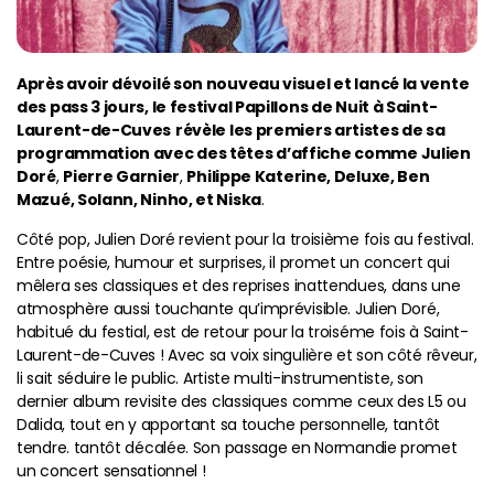
Après avoir dévoilé son nouveau visuel et lancé la vente
des pass 3 jours, le festival Papillons de Nuit à Saint-
Laurent-de-Cuves
révèle les premiers artistes de sa
programmation avec des têtes d’affiche comme Julien
Doré
,
Pierre Garnier
,
Philippe Katerine, Deluxe, Ben
Mazué, Solann, Ninho, et Niska
.
Côté pop, Julien Doré revient pour la troisième fois au festival.
Entre poésie, humour et surprises, il promet un concert qui
mêlera ses classiques et des reprises inattendues, dans une
atmosphère aussi touchante qu’imprévisible. Julien Doré,
habitué du festial, est de retour pour la troiséme fois à Saint-
Laurent-de-Cuves ! Avec sa voix singulière et son côté rêveur,
li sait séduire le public. Artiste multi-instrumentiste, son
dernier album revisite des classiques comme ceux des L5 ou
Dalida, tout en y apportant sa touche personnelle, tantôt
tendre. tantôt décalée. Son passage en Normandie promet
un concert sensationnel !