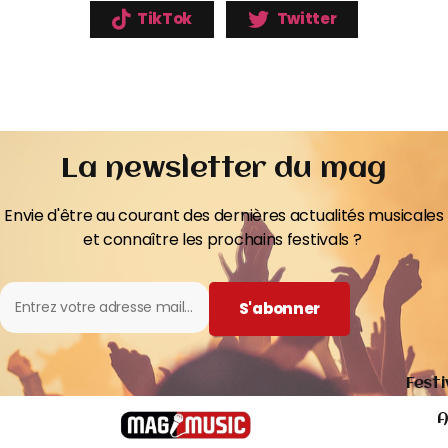
TikTok
Twitter
La newsletter du mag
Envie d'être au courant des dernières actualités musicales
et connaître les prochains festivals ?
S'abonner
Festi
A