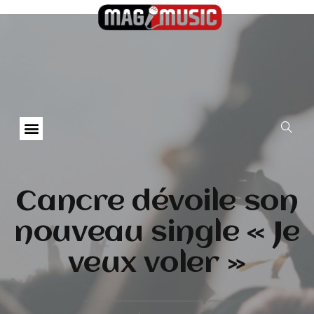
Cancre dévoile son
nouveau single « Je
veux voler »