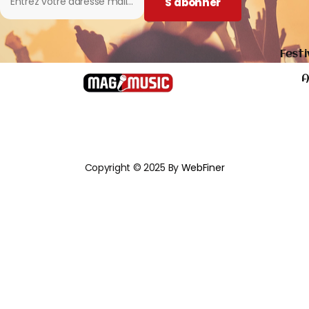
S'abonner
Festi
A
Copyright © 2025 By
WebFiner