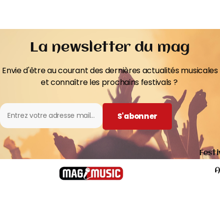
La newsletter du mag
Envie d'être au courant des dernières actualités musicales
et connaître les prochains festivals ?
S'abonner
Festi
A