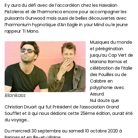
Il y aura du défi avec de l’accordéon chez les Hawaiian
Pistoleros et de l’harmonica encore pour accompagner les
puissants Gunwood mais aussi de belles découvertes avec
l’harmonium hypnotique d’An Eagle in your Mind
ou le jeune
rappeur Ti Mano.
Musiques du monde
et pérégrination
jusqu’au Cap Vert de
Mariana Ramos et
célébration de l’Italie
des Pouilles ou de
Calabre en
polyphonie avec
Assurd.
Blankass
Nul doute que
Christian Druart qui fut Président de l’association Grand
Soufflet et à qui nous dédions cette 25ème édition, aurait été
du voyage…
Du mercredi 30 septembre au samedi 10 octobre 2020 à
Rennes et en Ille-et-Vilaine.