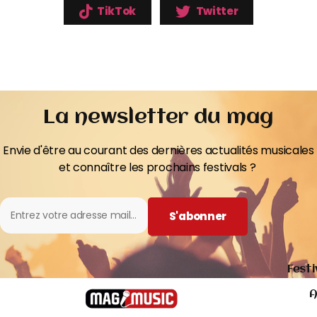
TikTok
Twitter
La newsletter du mag
Envie d'être au courant des dernières actualités musicales
et connaître les prochains festivals ?
S'abonner
Festi
A