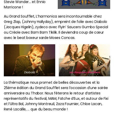
Stevie Wonder… et Ennio
Morricone !
Au Grand Soufflet, L’harmonica sera incontournable chez
Greg Zlap, (Johnny Hallyday), empreint de folie avec Diabolo
(Jacques Higelin), zydeco avec Flyin’ Saucers Gumbo Special
ou Créole avec Bam Bam Tikilik. Il deviendra coup de cœur
avec le beat boxeur sarde Moses Concas.
Diabolo
Les Poupées Gonflées
La thématique nous promet de belles découvertes et la
25ème édition du Grand Soufflet sera l’occasion d’une soirée
anniversaire au Thabor. Nous fêterons le retour d’artistes
représentatifs du festival, MAM, Fatche d’Eux, et autour de Fixi
et l’Ultra Bal, Johnny Montreuil, Zaza Fournier, Chloe Lacan,
René Lacaille, … que du beau monde !