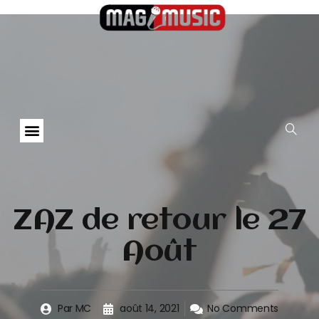
ZAZ de retour le 27
Août
Par
MC
août 14, 2021
No Comments