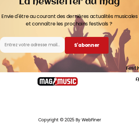
La newsletter du mag
Envie d'être au courant des dernières actualités musicales
et connaître les prochains festivals ?
S'abonner
Festi
A
Copyright © 2025 By
WebFiner