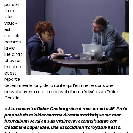
par son
tube
« Je
veux »
est
sensible
comme
la vie.
Elle a fait
chavirer
le public
et est
repartie
déterminée le long de la route qui l’emmène dans une
nouvelle aventure et un nouvel album réalisé avec Didier
Christini.
«
J’ai rencontré Didier Cristini grâce à mes amis Le 4P. Il m’a
proposé de m’aider comme directeur artistique sur mon
futur album Je lui en suis vraiment reconnaissante car
c’était une super idée, une association incroyable Il est si