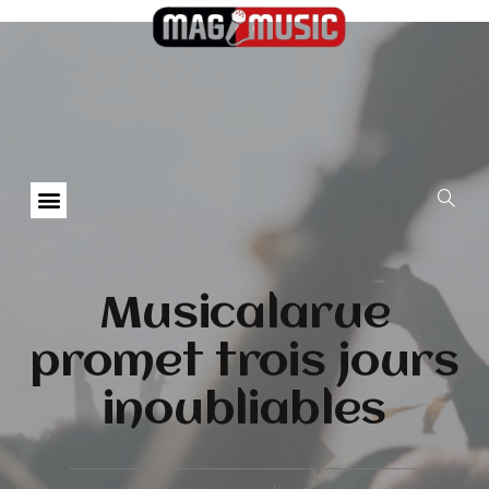
Musicalarue
promet trois jours
inoubliables