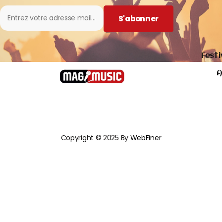
S'abonner
Festi
A
Copyright © 2025 By
WebFiner