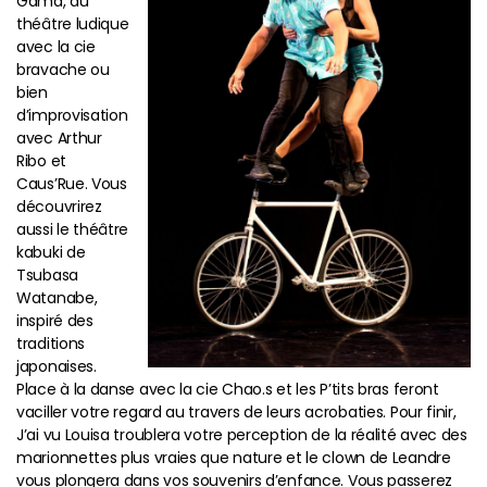
Gama, du
théâtre ludique
avec la cie
bravache ou
bien
d’improvisation
avec Arthur
Ribo et
Caus’Rue. Vous
découvrirez
aussi le théâtre
kabuki de
Tsubasa
Watanabe,
inspiré des
traditions
japonaises.
Place à la danse avec la cie Chao.s et les P’tits bras feront
vaciller votre regard au travers de leurs acrobaties. Pour finir,
J’ai vu Louisa troublera votre perception de la réalité avec des
marionnettes plus vraies que nature et le clown de Leandre
vous plongera dans vos souvenirs d’enfance. Vous passerez