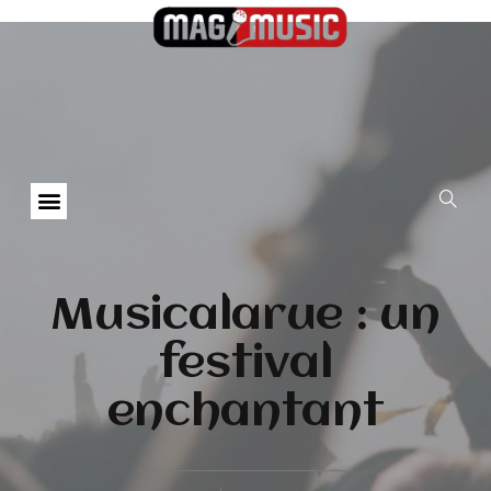
Musicalarue : un
festival
enchantant