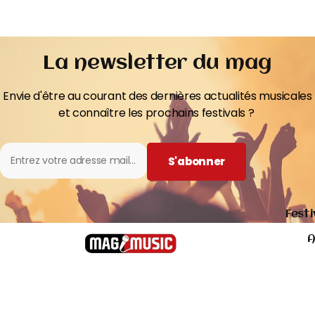
La newsletter du mag
Envie d'être au courant des dernières actualités musicales
et connaître les prochains festivals ?
S'abonner
Festi
A