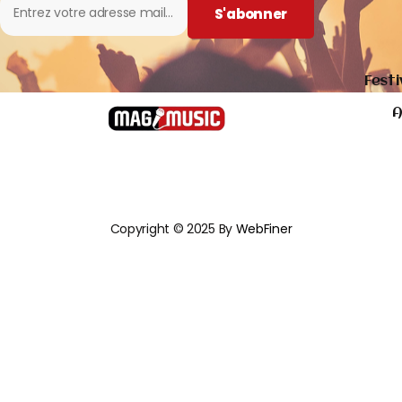
S'abonner
Festi
A
Copyright © 2025 By
WebFiner