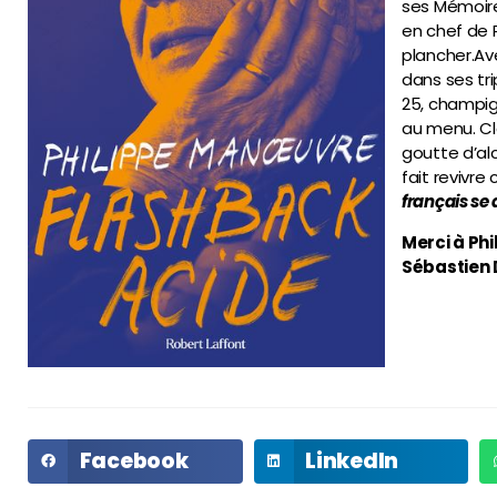
ses Mémoire
en chef de 
plancher.Av
dans ses tri
25, champig
au menu. Cl
goutte d’al
fait revivr
français se
Merci à Phi
Sébastien D
Facebook
LinkedIn