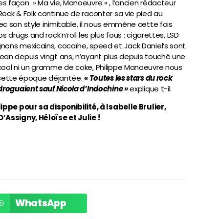
s façon » Ma vie, Manoeuvre « , l’ancien rédacteur
Rock & Folk continue de raconter sa vie pied au
ec son style inimitable, il nous emmène cette fois
ps drugs and rock’n’roll les plus fous : cigarettes, LSD
nons mexicains, cocaïne, speed et Jack Daniel’s sont
ean depuis vingt ans, n’ayant plus depuis touché une
cool ni un gramme de coke, Philippe Manoeuvre nous
e cette époque déjantée.
« Toutes les stars du rock
 droguaient sauf Nicola d’Indochine »
explique t-il.
lippe pour sa disponibilité, à Isabelle Brulier,
’Assigny, Héloïse et Julie !
WhatsApp