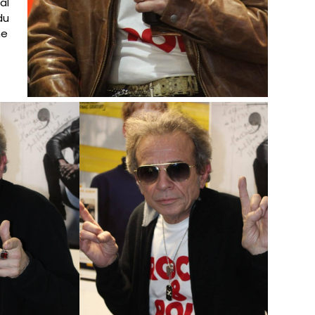
al
du
me