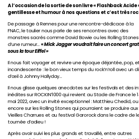
A l’occasion de la sortie de son livre « Flashback Acide
gentillesse et humour à nos questions et c’est très rock
De passage à Rennes pour une rencontre-dédicace à la
FNAC, le taulier nous parle de ses rencontres avec des
monstres sacrés comme David Bowie ou les Rolling Stones
d’une rumeur…
«
Mick Jagger voudrait faire un concert grat
sous la tour Eiffel »
Il nous fait voyager et revivre une époque déjantée, pop, e
incandescente : le bon vieux temps du rock’n’roll avec un cl
d’œil à Johnny Hallyday…
Il nous glisse quelques anecdotes sur les festivals et des i
inédites sur ROCKIN’1000 qui revient au Stade de France le 
mai 2022, avec un invité exceptionnel : Matthieu Chedid, ou
encore sur les Rolling Stones qui pourraient se produire aux
Vieilles Charrues et au festival Garorock dans le cadre de l
tournée d’adieu !
Après avoir suivi les plus grands et travaillé, entre autres