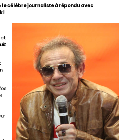
 » le célèbre journaliste à répondu avec
 !
 et
uit
t
in
nfos
14
eur