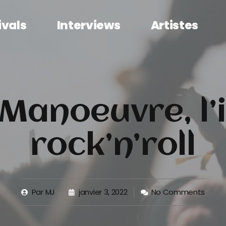
ivals
Interviews
Artistes
 Manoeuvre, l’
rock’n’roll
Par
MJ
janvier 3, 2022
No Comments