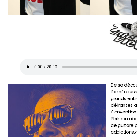
De sa déco
l’armée russ
grands entr
délirantes a
Convention 
Philman abo
de guitare 
addictions.