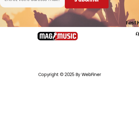
Festi
A
Copyright © 2025 By
WebFiner