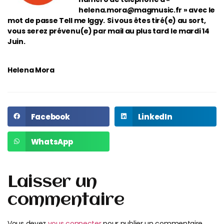
helena.mora@magmusic.fr » avec le
mot de passe Tell me Iggy.
Si vous êtes tiré(e) au sort,
vous serez prévenu(e) par mail au plus tard le mardi 14
Juin.
Helena Mora
Facebook
LinkedIn
WhatsApp
Laisser un
commentaire
Vous devez
vous connecter
pour publier un commentaire.