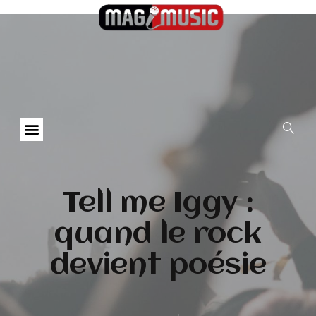
Tell me Iggy :
quand le rock
devient poésie