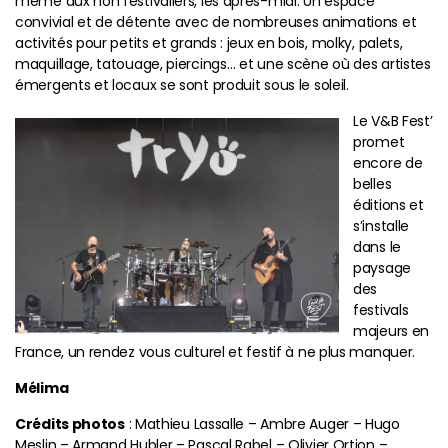
même aux non festivaliers, les après-midi. Un espace
convivial et de détente avec de nombreuses animations et
activités pour petits et grands : jeux en bois, molky, palets,
maquillage, tatouage, piercings… et une scène où des artistes
émergents et locaux se sont produit sous le soleil.
Le V&B Fest’
promet
encore de
belles
éditions et
s’installe
dans le
paysage
des
festivals
majeurs en
France, un rendez vous culturel et festif à ne plus manquer.
Mélima
Crédits photos
: Mathieu Lassalle – Ambre Auger – Hugo
Meslin – Armand Hubler – Pascal Rabel – Olivier Ortion –