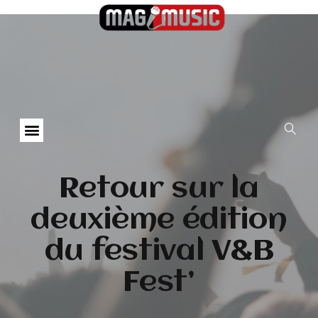
Retour sur la
deuxième édition
du festival V&B
Fest’