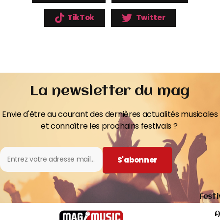
TikTok
Twitter
La newsletter du mag
Envie d'être au courant des dernières actualités musicales
et connaître les prochains festivals ?
S'abonner
Festi
A