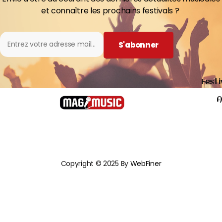
et connaître les prochains festivals ?
S'abonner
Festi
A
Copyright © 2025 By
WebFiner