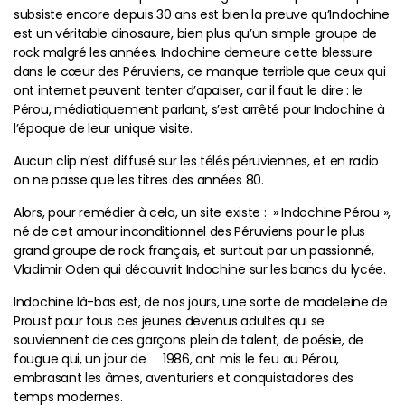
subsiste encore depuis 30 ans est bien la preuve qu’Indochine
est un véritable dinosaure, bien plus qu’un simple groupe de
rock malgré les années. Indochine demeure cette blessure
dans le cœur des Péruviens, ce manque terrible que ceux qui
ont internet peuvent tenter d’apaiser, car il faut le dire : le
Pérou, médiatiquement parlant, s’est arrêté pour Indochine à
l’époque de leur unique visite.
Aucun clip n’est diffusé sur les télés péruviennes, et en radio
on ne passe que les titres des années 80.
Alors, pour remédier à cela, un site existe : » Indochine Pérou »,
né de cet amour inconditionnel des Péruviens pour le plus
grand groupe de rock français, et surtout par un passionné,
Vladimir Oden qui découvrit Indochine sur les bancs du lycée.
Indochine là-bas est, de nos jours, une sorte de madeleine de
Proust pour tous ces jeunes devenus adultes qui se
souviennent de ces garçons plein de talent, de poésie, de
fougue qui, un jour de 1986, ont mis le feu au Pérou,
embrasant les âmes, aventuriers et conquistadores des
temps modernes.