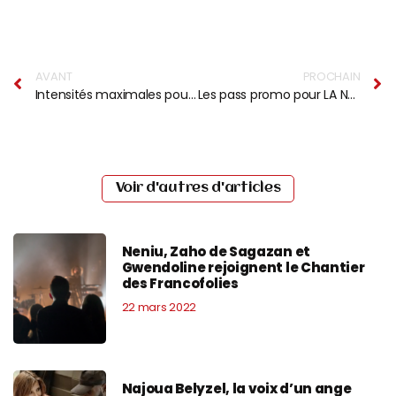
AVANT
PROCHAIN
Intensités maximales pour les 43es Rencontres Trans Musicales !
Les pass promo pour LA NUIT DE L’ERDRE 2022 bientôt disponibles
Voir d'autres d'articles
Neniu, Zaho de Sagazan et
Gwendoline rejoignent le Chantier
des Francofolies
22 mars 2022
Najoua Belyzel, la voix d’un ange