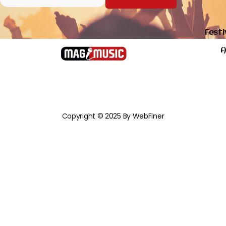
Festi
A
Copyright © 2025 By
WebFiner