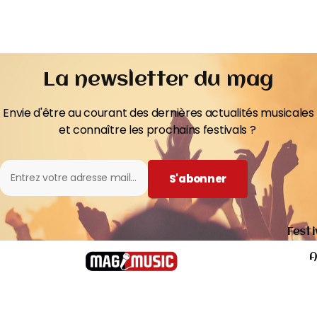
La newsletter du mag
Envie d'être au courant des dernières actualités musicales
et connaître les prochains festivals ?
S'abonner
Festi
A