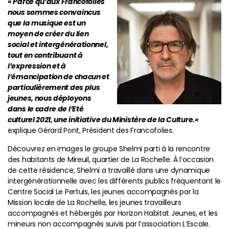
«
Parce qu’aux Francofolies
nous sommes convaincus
que la musique est un
moyen de créer du lien
social et intergénérationnel,
tout en contribuant à
l’expression et à
l’émancipation de chacun et
particulièrement des plus
jeunes, nous déployons
dans le cadre de l’Eté
culturel 2021, une initiative du Ministère de la Culture.
«
explique Gérard Pont, Président des Francofolies.
Découvrez en images le groupe Shelmi parti à la rencontre
des habitants de Mireuil, quartier de La Rochelle. À l’occasion
de cette résidence, Shelmi a travaillé dans une dynamique
intergénérationnelle avec les différents publics fréquentant le
Centre Social Le Pertuis, les jeunes accompagnés par la
Mission locale de La Rochelle, les jeunes travailleurs
accompagnés et hébergés par Horizon Habitat Jeunes, et les
mineurs non accompagnés suivis par l’association L’Escale.