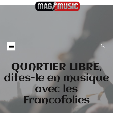
QUARTIER LIBRE,
dites-le en musique
avec les
Francofolies